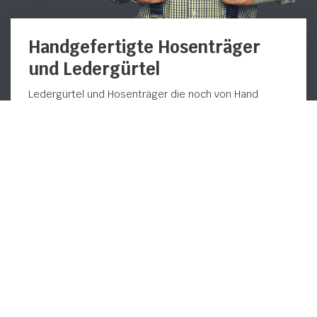
Handgefertigte Hosenträger
und Ledergürtel
Ledergürtel und Hosenträger die noch von Hand
hergestellt werden: Sie finden diese bei Pierre
Mouton. Mit unserem Fachwissen, welches wir seit
1978 gesammelt haben, produzieren wir in Handarbeit
Ihre Hosenträger und Ledergürtel. Auf diese Art und
Weise können wir dafür sorgen, dass jeder
Hosenträger und Ledergürtel für Herren, Damen und
Kinder mit größter Sorgfalt hergestellt wird.
Tragekomfort und Qualität sind wichtige Kernwerte
von Pierre Mouton und diese wollen wir mit Ihnen
teilen. Schauen Sie sich unsere Kollektion an
Hosenträger für Herren
an oder stöbern Sie durch
die
Damen Ledergürtel
Kollektion.
Bei Pierre Mouton stehen wir für echte