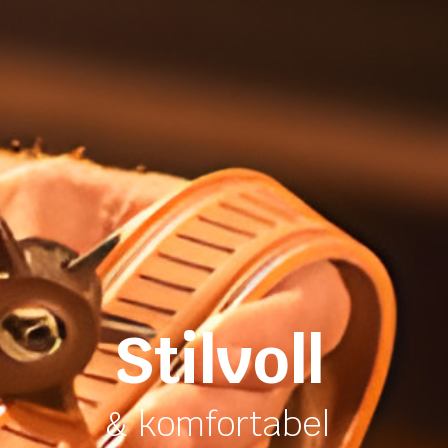
Stilvoll
& komfortabel