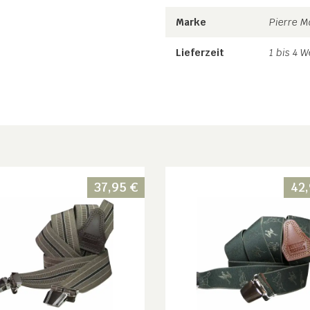
Marke
Pierre 
Lieferzeit
1 bis 4 
37,95
€
42