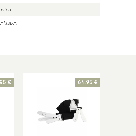
Mouton
Werktagen
,95
€
64,95
€