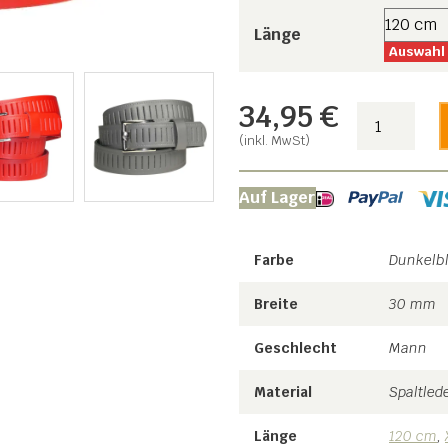
Länge
Auswahl 
34,95
€
Gürtel
Beiläufig
(inkl. MwSt)
Menge
Auf Lager
Farbe
Dunkelbl
Breite
30 mm
Geschlecht
Mann
Material
Spaltled
Länge
120 cm
,