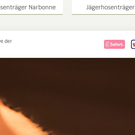
senträger Narbonne
Jägerhosenträger
ve der