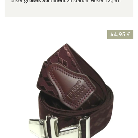
unser
großes Sortiment
an starken Hosenträgern.
44,95
€