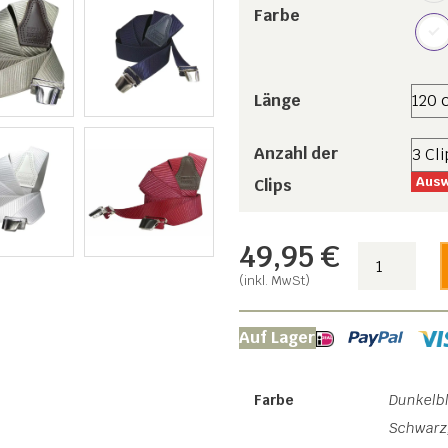
Farbe
Länge
Anzahl der
Ausw
Clips
49,95
€
Hosenträge
Monaco
(inkl. MwSt)
Menge
Auf Lager
Farbe
Dunkelbl
Schwarz