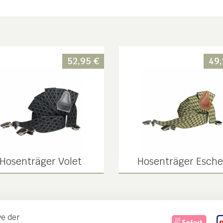
52,95
€
49
Hosenträger Volet
Hosenträger Esche
ve der