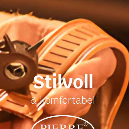
Stilvoll
& komfortabel