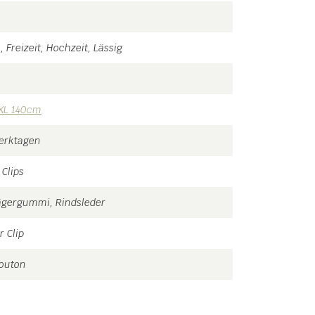
 Freizeit, Hochzeit, Lässig
XL 140cm
Werktagen
 Clips
ägergummi, Rindsleder
 Clip
Mouton