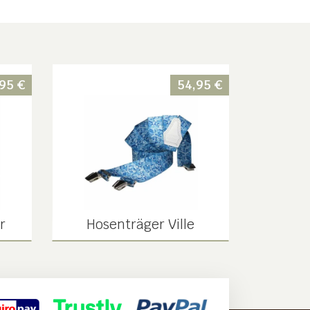
,95
€
54,95
€
r
Hosenträger Ville