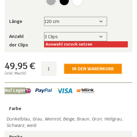
Länge
Anzahl
Auswahl zuruck setzen
der Clips
49,95
€
Hosenträger
IN DEN WARENKORB
Monaco
(inkl. MwSt)
Menge
Auf Lager
Farbe
Dunkelblau, Grau, Weinrot, Beige, Braun, Grün, Hellgrau,
Schwarz, weiß