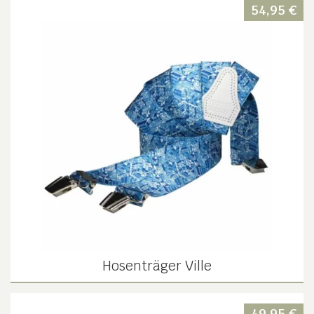
54,95
€
Hosenträger Ville
49,95
€